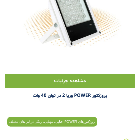
مشاهده جزئیات
پروژکتور POWER وریا 2 در توان 40 وات
پروژکتورهای POWER آفتابی، مهتابی، رنگی در لنز های مختلف