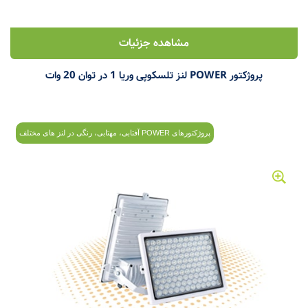
مشاهده جزئیات
پروژکتور POWER لنز تلسکوپی وریا 1 در توان 20 وات
پروژکتورهای POWER آفتابی، مهتابی، رنگی در لنز های مختلف