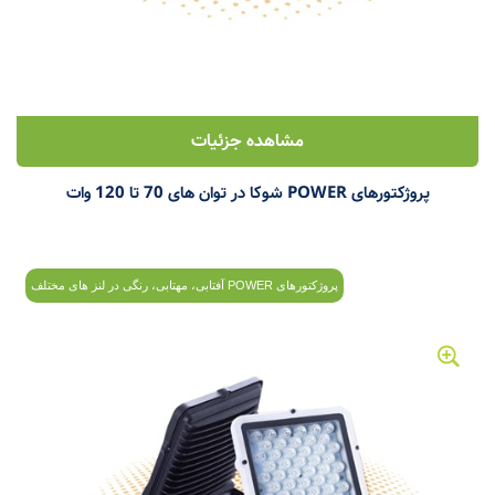
مشاهده جزئیات
پروژکتورهای POWER شوکا در توان های 70 تا 120 وات
پروژکتورهای POWER آفتابی، مهتابی، رنگی در لنز های مختلف