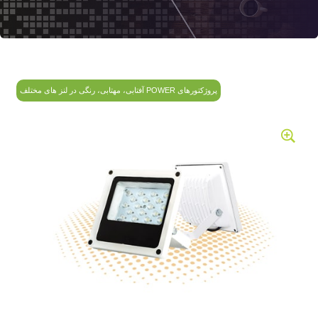
پروژکتورهای POWER آفتابی، مهتابی، رنگی در لنز های مختلف