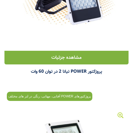
مشاهده جزئیات
پروژکتور POWER تیانا 2 در توان 60 وات
پروژکتورهای POWER آفتابی، مهتابی، رنگی در لنز های مختلف