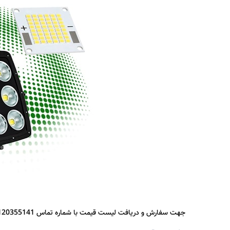
جهت سفارش و دریافت لیست قیمت با شماره تماس 09120355141 یا 03145836894 ارتباط برقرار نمایید.