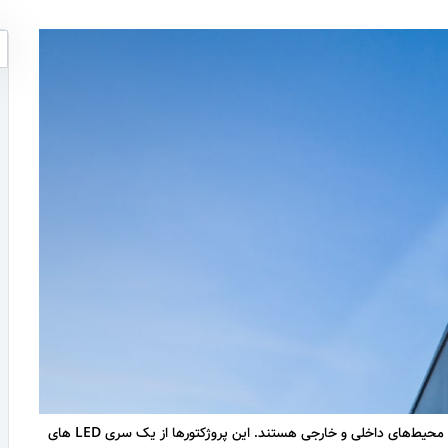
پروژکتورهای ال ای دی یکی از ابزارهای مهم در نورپردازی و روشنایی محیط‌های داخلی و خارجی هستند. این پروژکتورها از یک سری LED های