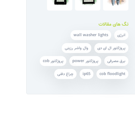
تگ های مقالات
انرژی
wall washer lights
پروژکتور ال ای دی
وال واشر رزینی
برق مصرفی
پروژکتور power
پروژکتور cob
cob floodlight
ip65
چراغ دفنی