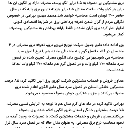
برق مشترکین پر مصرف به ۱.۵ برابر الگو برسد، مصرف مازاد بر الگوی آن ها
برای هر کیلو وات ساعت معادل ۱.۵ برابر هزینه تامین برق پایه که در حال
حاضر ۳۰۰ تومان است محاسبه خواهد شد.
محمد مهدی بهرامی در خصوص
نگرانی مردم از گران شدن تعرفه پرداختی برق در شرایط اقتصادی کنونی
اظهار نظر کرد: برق گران نشده و فقط یارانه پرداختی به مشترکین پرمصرف
کمتر می‌شود.
وی ادامه داد: طبق جدول شرکت توزیع نیروی برق، تعرفه برق مصرفی در ۴
ماه سال در قالب فصل گرم و ۸ ماه باقی مانده هم با نرخ فصول سرد
محاسبه می‌ شود.
بهرامی توضیح داد: الگوی مصرف تعیین شده در فصول
سرد ماهانه ۲۰۰ کیلو وات و در فصول گرم هم ماهانه ۳۰۰ کیلو وات لحاظ
شده است.
معاون فروش و خدمات مشترکین شرکت توزیع برق البرز تاکید کرد: ۸۵ درصد
مشترکین خانگی استان در فصول سرد سال طبق الگوی اعلام شده برق
مصرف می‌کنند و جزو مشترکین خوش مصرف محسوب می‌شوند.
بهرامی تاکید کرد: در ماه‌ های گرم سال هم با توجه به افزایش نسبی مصرف،
۷۵ درصد مشترکین خانگی استان طبق الگوی اعلام شده برق مصرف
می‌کنند.
معاون فروش و خدمات مشترکین گفت: با تغییرات به وجود آمده در
نحوه محاسبه نرخ برق مصرفی، به عنوان مثال حالا که در فصل سرد سال قرار