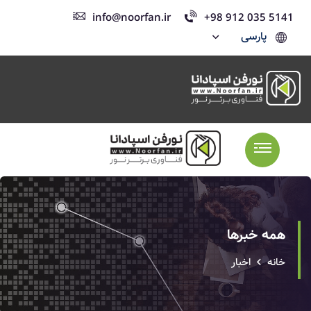
info@noorfan.ir
+98 912 035 5141
پارسی
همه خبرها
خانه
اخبار