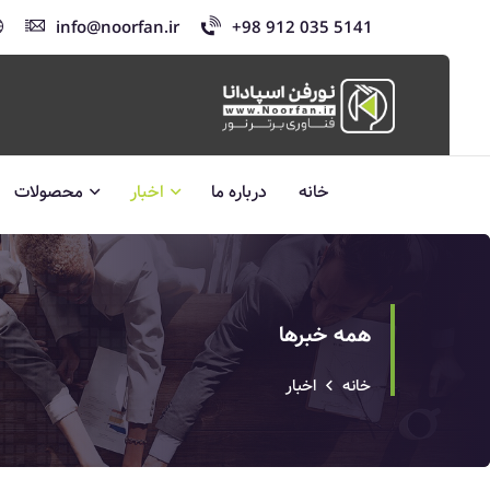
info@noorfan.ir
+98 912 035 5141
خانه
درباره ما
اخبار
محصولات
همه خبرها
خانه
اخبار